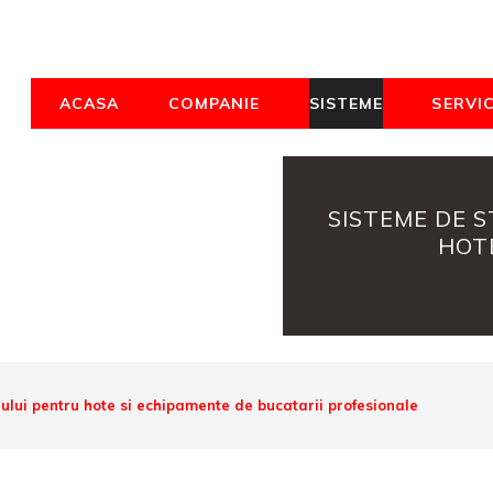
ACASA
COMPANIE
SISTEME
SERVIC
SISTEME DE S
HOTE
ului pentru hote si echipamente de bucatarii profesionale