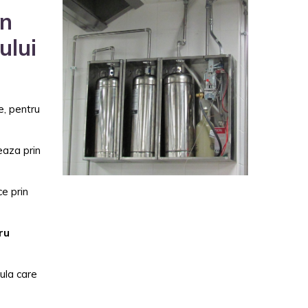
in
ului
e, pentru
eaza prin
ce prin
ru
ula care