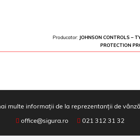
Producator:
JOHNSON CONTROLS – TY
PROTECTION P
 mai multe informații de la reprezentanții de vânz
office@sigura.ro
021 312 31 32