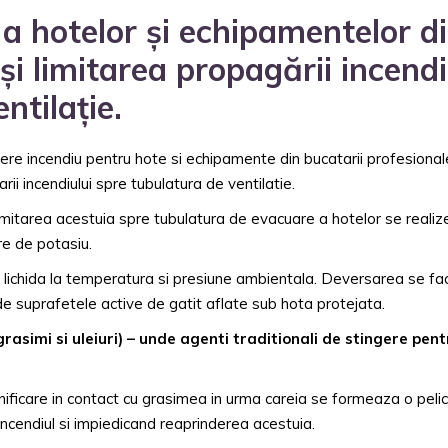
 a hotelor și echipamentelor d
 și limitarea propagării incendi
ntilație.
re incendiu pentru hote si echipamente din bucatarii profesional
ii incendiului spre tubulatura de ventilatie.
 limitarea acestuia spre tubulatura de evacuare a hotelor se realiz
re de potasiu.
e lichida la temperatura si presiune ambientala. Deversarea se fa
 de suprafetele active de gatit aflate sub hota protejata.
grasimi si uleiuri) – unde agenti traditionali de stingere pent
ificare in contact cu grasimea in urma careia se formeaza o pelic
incendiul si impiedicand reaprinderea acestuia.