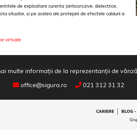
cerintele de exploatare curenta (anticorozive, dielectrice,
sta situatie, si pe acelea ale protejarii de efectele caldurii a
ne virtuale
 mai multe informații de la reprezentanții de vânz
office@sigura.ro
021 312 31 32
CARIERE
BLOG -
Gru