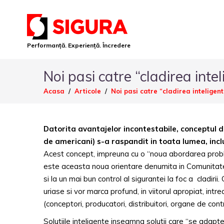
Performanță. Experiență. Încredere
Noi pasi catre “cladirea intel
Acasa
Articole
Noi pasi catre “cladirea inteligenta
Datorita avantajelor incontestabile, conceptul d
de americani) s-a raspandit in toata lumea, inclu
Acest concept, impreuna cu o “noua abordarea proble
este aceasta noua orientare denumita in Comunitate
si la un mai bun control al sigurantei la foc a cladirii. 
uriase si vor marca profund, in viitorul apropiat, intre
(conceptori, producatori, distribuitori, organe de contro
Solutiile inteligente inseamna solutii care “se adaptea