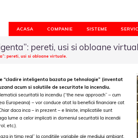
ACASA
COMPANIE
SISTEME
SERVIC
igenta”: pereti, usi si obloane virtua
”: pereti, usi si obloane virtuale.
e “cladire inteligenta bazata pe tehnologie” (inventat
zand acum si solutiile de securitate la incendiu.
maticii securitatii la incendiu (“the new approach” – cum
a Europeana) – vor conduce atat la beneﬁcii ﬁnanciare cat
Chiar daca inca – in prezent – e liniste, implicatiile sunt
aga lume a celor implicati in domeniul securitatii la incendii
l, etc.).
za in timp real” la conditiile variabile ale mediului ambiant.