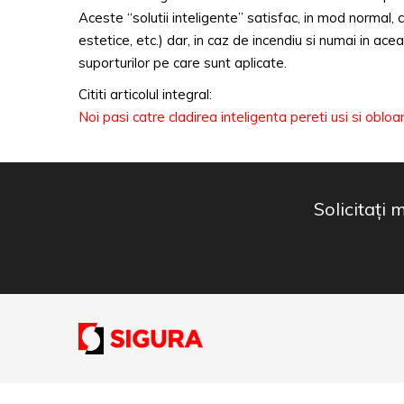
Aceste “solutii inteligente” satisfac, in mod normal, 
estetice, etc.) dar, in caz de incendiu si numai in acea
suporturilor pe care sunt aplicate.
Cititi articolul integral:
Noi pasi catre cladirea inteligenta pereti usi si obloa
Solicitați