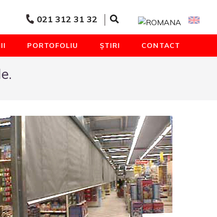
021 312 31 32
II
PORTOFOLIU
ȘTIRI
CONTACT
le.